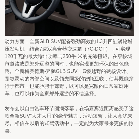
动力方面，全新GLB SUV配备强劲高效的1.3升四缸涡轮增
压发动机，结合7速双离合器变速箱（7G-DCT），可实现 
120千瓦的最大输出功率与250牛·米的充沛扭矩。在穿梭城
市道路或是郊外远游的同时，也能实现更加环保的出色能
耗。全新梅赛德斯-奔驰GLB SUV，G级越野的硬核设计、
宽敞灵动的内部空间以及领先同级的智能互联，使其既能穿
行于都市，也能驰骋于郊野，既可以是宽敞的日常家庭用
车，也可以作为全家郊外远游的不错选择。
发布会以自由赏车环节圆满落幕，在场嘉宾近距离感受了这
款全新SUV“大才大用”的豪华魅力，活动短暂，让人意犹未
尽。相信在以后的试驾活动中，一定能为大家带来更多的惊
喜。