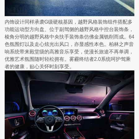
内饰设计同样承袭G级硬核基因，越野风格装饰组件搭配多
功能运动型方向盘、位于副驾侧的越野风格中控台装饰条，
棱角分明的越野风格中央扶手装饰条仿佛金属铣削而成。64
色氛围灯以及走心炫光出风口，亦显感性本色。柏林之声音
响系统带来殿堂级的高雅音乐享受，使漫长旅途不再单调，
优雅艺术氛围随时轻松拥有。雾霾终结者2.0系统呵护驾乘
者的健康，贴心关怀时刻享受。