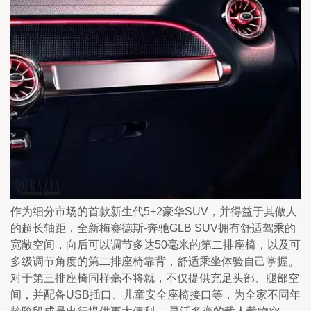
作为细分市场的首款新生代5+2豪华SUV，并得益于其傲人
的超长轴距，全新梅赛德斯-奔驰GLB SUV拥有舒适驾乘的
宽敞空间，向后可以调节多达50毫米的第二排座椅，以及可
多级调节角度的第二排座椅靠背，舒适乘坐体验自己掌握。
对于第三排座椅同样毫不将就，不仅提供充足头部、腿部空
间，并配备USB插口、儿童安全座椅接口等，为全家不同年