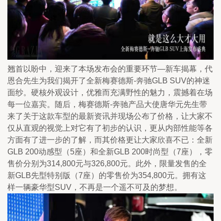
翘首以盼中，迎来了本场发布会的重要环节—新车揭幕，代
恩合先生为我们揭开了全新梅赛德斯-奔驰GLB SUV的神迷
面纱。硬核外观设计，优雅而充满野性的魅力，震撼着在场
每一位嘉宾。随后，梅赛德斯-奔驰产品大使唐华元先生带
来了关于这款车型的最新资讯并现场公布了价格，让大家不
仅从直观的视觉上对它有了初步的认识，更从内部性能等各
方面有了进一步的了解，而其价格更让大家欣喜不已：全新
GLB 200动感型（5座）和全新GLB 200时尚型（7座），零
售价分别为314,800元与326,800元。此外，限量发售的全
新GLB先型特别版（7座）的零售价为354,800元。拥有这
样一辆豪华型SUV，不再是一个遥不可及的梦想。