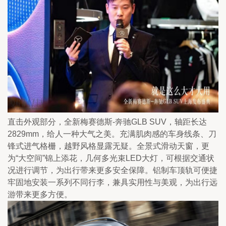
直击外观部分，全新梅赛德斯-奔驰GLB SUV，轴距长达
2829mm，给人一种大气之美。充满肌肉感的车身线条、刀
锋式进气格栅，越野风格显露无疑。全景式滑动天窗，更
为“大空间”锦上添花，几何多光束LED大灯，可根据交通状
况进行调节，为出行带来更多安全保障。铝制车顶轨可便捷
牢固地安装一系列不同行李，兼具实用性与美观，为出行远
游带来更多方便。