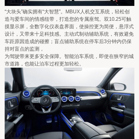
“大块头”确实拥有“大智慧”。MBUX人机交互系统，轻松创
造与爱车间的情感纽带，打造您的专属座驾。双10.25可触
摸显示屏，全数字化仪表盘界面，使操控更为简便，悬浮式
设计，又带来十足科技感。主动式制动辅助系统，有效避免
车距原因造成的碰擦；盲点辅助系统在停车后3分钟内仍保
持对盲点的监测，
为驾驶带来更多安全保障。智能泊车系统，即使在狭窄的城
市道路，也能让泊车过程更加轻松。