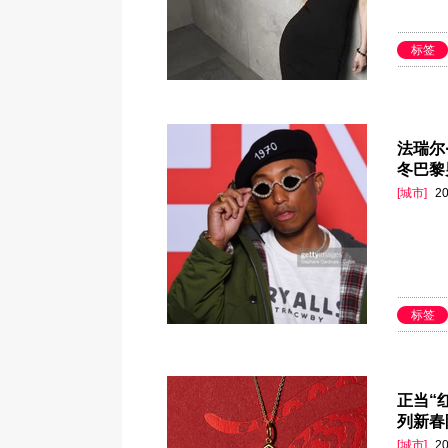
标签
法瑞尔
冬巴黎
[城市]
20
标签
正当“红
列新春
[城市]
20