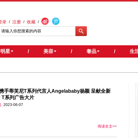
登录
注册
收藏
/
/
/
明星
/
美容
/
奢品
/
生
携手蒂芙尼T系列代言人Angelababy杨颖 呈献全新
any T系列广告大片
]
2023-06-07
阅读全文>>