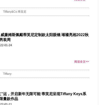
Tiffany&Co.蒂芙尼
·威廉姆斯佩戴蒂芙尼定制款太阳眼镜 璀璨亮相2022秋
男装周
22-01-24
阅读全文>>
Tiffany
”运，开启新年无限可能 蒂芙尼呈现Tiffany Keys系
限量款作品
22-01-11