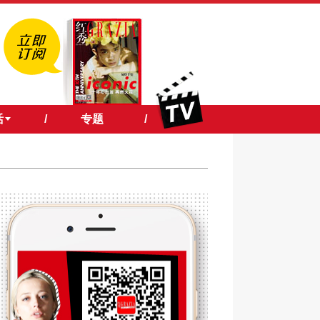
活
/
专题
/