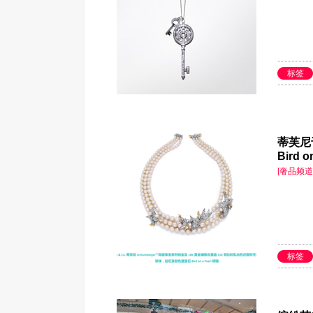
标签
蒂芙尼
Bird o
[奢品频道
标签