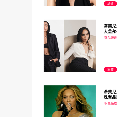
标签
蒂芙尼发
人盖尔
[奢品频道
标签
蒂芙尼
珠宝品
[明星频道