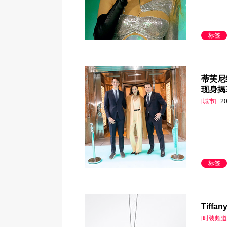
标签
蒂芙尼
现身揭
[城市]
20
标签
Tiff
[时装频道