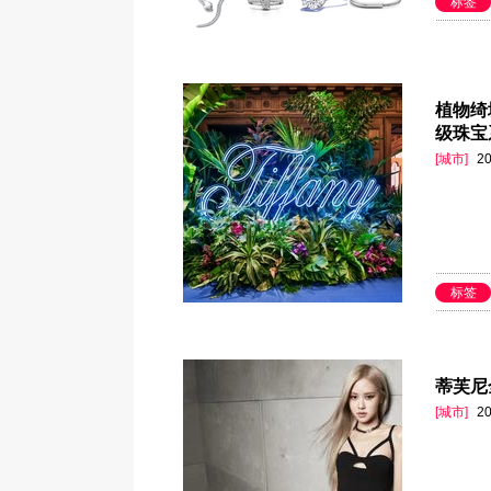
标签
植物绮境
级珠宝系
[城市]
20
标签
蒂芙尼全
[城市]
20