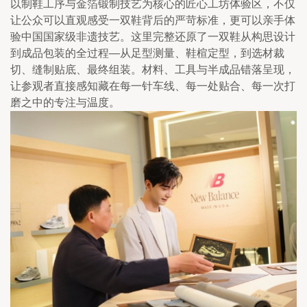
以制鞋工序与金箔锻制技艺为核心的匠心工坊体验区，不仅
让公众可以直观感受一双鞋背后的严苛标准，更可以亲手体
验中国国家级非遗技艺。这里完整还原了一双鞋从构思设计
到成品包装的全过程—从足型测量、鞋楦定型，到选材裁
切、缝制贴底、最终组装。材料、工具与半成品错落呈现，
让参观者直接感知藏在每一针车线、每一处贴合、每一次打
磨之中的专注与温度。