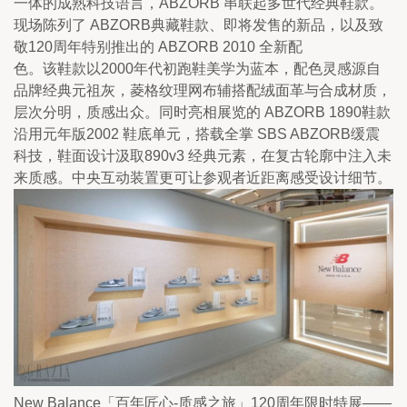
一体的成熟科技语言，ABZORB 串联起多世代经典鞋款。
现场陈列了 ABZORB典藏鞋款、即将发售的新品，以及致
敬120周年特别推出的 ABZORB 2010 全新配
色。该鞋款以2000年代初跑鞋美学为蓝本，配色灵感源自
品牌经典元祖灰，菱格纹理网布辅搭配绒面革与合成材质，
层次分明，质感出众。同时亮相展览的 ABZORB 1890鞋款
沿用元年版2002 鞋底单元，搭载全掌 SBS ABZORB缓震
科技，鞋面设计汲取890v3 经典元素，在复古轮廓中注入未
来质感。中央互动装置更可让参观者近距离感受设计细节。
New Balance「百年匠心-质感之旅」120周年限时特展——