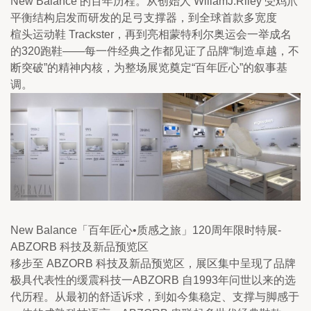
New Balance 的百年历程。从创始人 WiliamJ.Riley 受鸡爪
平衡结构启发而研发的足弓支撑器，到全球首款多宽度
楦头运动鞋 Trackster，再到亮相蒙特利尔奥运会一举成名
的320跑鞋——每一件经典之作都见证了品牌“制造卓越，不
断突破”的精神内核，为整场展览奠定“百年匠心”的叙事基
调。
New Balance「百年匠心•质感之旅」120周年限时特展-
ABZORB 科技及新品预览区
移步至 ABZORB 科技及新品预览区，展区集中呈现了品牌
极具代表性的缓震科技一ABZORB 自1993年问世以来的选
代历程。从最初的舒适诉求，到如今集稳定、支撑与脚感于