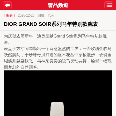
奢品频道
[ 腕表 ]
2025-12-26
编辑：Yuki
DIOR GRAND SOIR系列马年特别款腕表
为庆贺农历新年，迪奥呈献Grand Soir系列马年特别款腕
表。
表盘于方寸间勾勒出一个诗意盎然的世界：一匹玫瑰金骏马
跃然腕间，于珍珠母贝打造的灌木花丛中穿梭漫步；玫瑰金
蝴蝶则翩翩欲飞，与神采奕奕的骏马灵动共舞，绘就一幅瑰
丽梦幻的自然画卷。