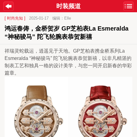
时装频道
[ 时尚先知 ]
2025-01-17
编辑：Elle
鸿运春俦，金桥贺岁 GP芝柏表La Esmeralda 
“神秘骏马” 陀飞轮腕表恭贺新禧
祥瑞灵蛇载运，逍遥见于天地。GP芝柏表携金桥系列La 
Esmeralda “神秘骏马” 陀飞轮腕表恭贺新禧，以非凡精湛的
制表工艺和独具一格的设计美学，与您一同开启新春的华彩
篇章。