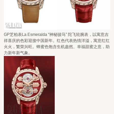
GP芝柏表La Esmeralda “神秘骏马” 陀飞轮腕表，以寓意吉
祥喜庆的色彩迎接中国新年。红色代表热情洋溢，寓意红红
火火，繁荣兴旺。蜂蜜色饱含生机盎然、幸福甜蜜之意，助
力新年新气象。