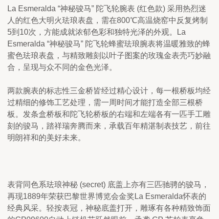
La Esmeralda “神秘骏马” 陀飞轮腕表 (红色款) 采用热烈迷
人的红色大明火珐琅表盘，需在800℃高温烧窑中反复烤制
5到10次，方能成就浓郁色彩和独特光泽的外观。La 
Esmeralda “神秘骏马” 陀飞轮蜂蜜珐琅腕表将温暖雅致的蜂
蜜色珐琅表盘，与精致雕刻以叶子图案的玫瑰金表壳巧妙融
合，呈现与众不同的金色光泽。
两款腕表的标志性三金桥皆经过精心设计，每一根桥板均经
过精细的修饰工艺处理，需一周时间才能打造全部三根桥
板。发条盒桥板和陀飞轮桥板的右端和左端各有一匹手工雕
刻的骏马，踏祥瑞奔腾而来，承载百年精湛制表技艺，前往
明朗祥和的美好未来。
表背同色系珐琅神秘 (secret) 底盖上亦有三匹驰骋的骏马，
再现1889年荣获巴黎世界博览会金奖La Esmeralda怀表的
经典风采。轻按表冠，神秘底盖打开，雕琢有各种精致饰面