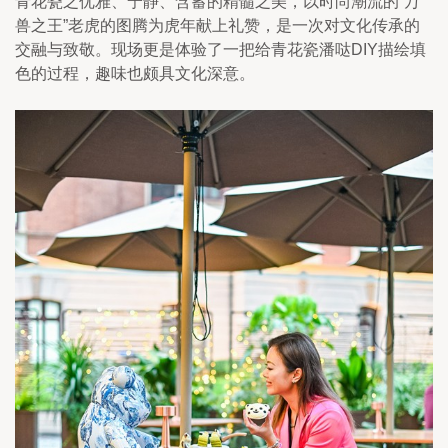
青花瓷之优雅、宁静、含蓄的精髓之美，以时尚潮流的“万
兽之王”老虎的图腾为虎年献上礼赞，是一次对文化传承的
交融与致敬。现场更是体验了一把给青花瓷潘哒DIY描绘填
色的过程，趣味也颇具文化深意。