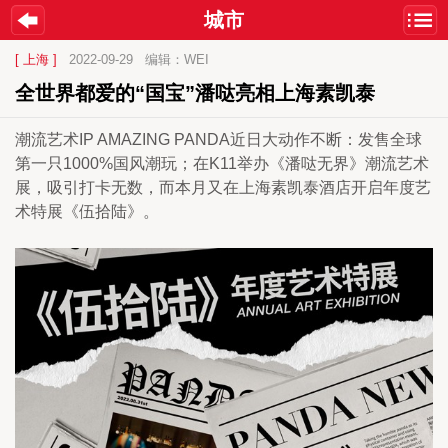
城市
[ 上海 ]
2022-09-29
编辑：WEI
全世界都爱的“国宝”潘哒亮相上海素凯泰
潮流艺术IP AMAZING PANDA近日大动作不断：发售全球
第一只1000%国风潮玩；在K11举办《潘哒无界》潮流艺术
展，吸引打卡无数，而本月又在上海素凯泰酒店开启年度艺
术特展《伍拾陆》。