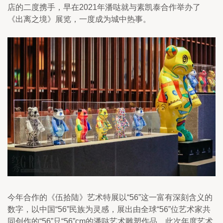
店的二度携手，早在2021年潘哒就与素凯泰合作举办了
《出离之境》展览，一度成为城中热事。
今年合作的《伍拾陆》艺术特展以“56”这一富有深刻含义的
数字，以中国“56”民族为灵感，展出由全球“56”位艺术家共
同创作的“56”只“56”cm的潘哒艺术雕塑作品。此次年度艺术